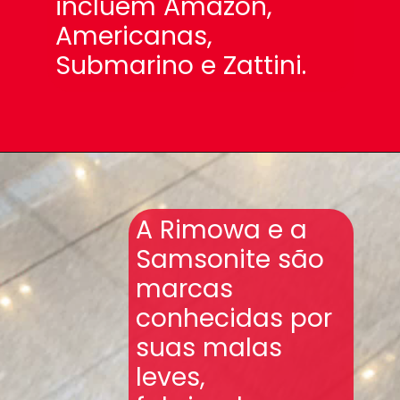
incluem Amazon,
Americanas,
Submarino e Zattini.
A Rimowa e a
Samsonite são
marcas
conhecidas por
suas malas
leves,