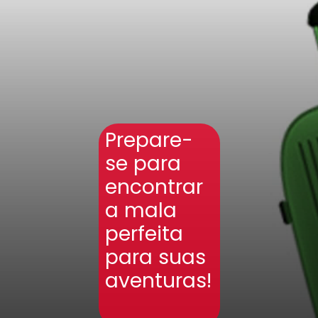
Prepare-
se para
encontrar
a mala
perfeita
para suas
aventuras!