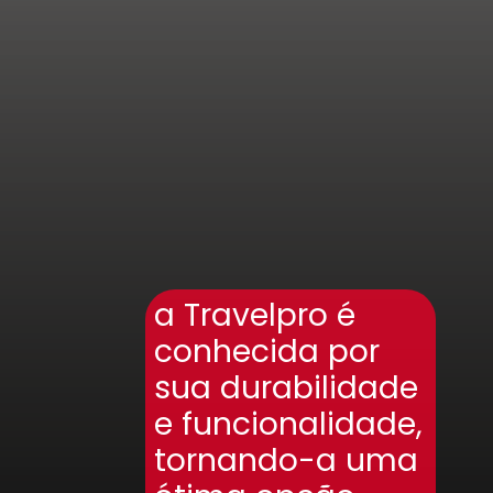
a Travelpro é
conhecida por
sua durabilidade
e funcionalidade,
tornando-a uma