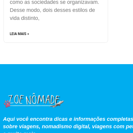
como as sociedades se organizavam.
Desse modo, dois desses estilos de
vida distinto,
LEIA MAIS »
Aqui você encontra dicas e informações completa
sobre viagens, nomadismo digital, viagens com pe