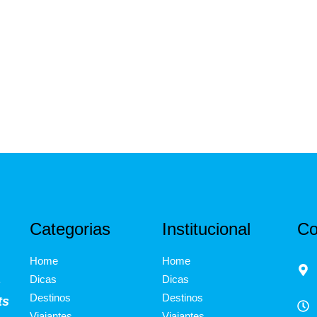
Categorias
Institucional
Co
Home
Home
Dicas
Dicas
s
Destinos
Destinos
ts
Viajantes
Viajantes