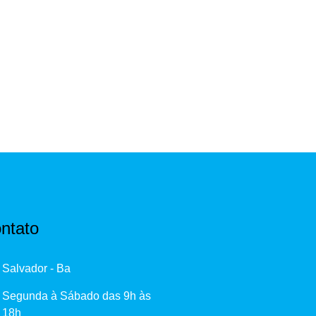
ntato
Salvador - Ba
Segunda à Sábado das 9h às
18h