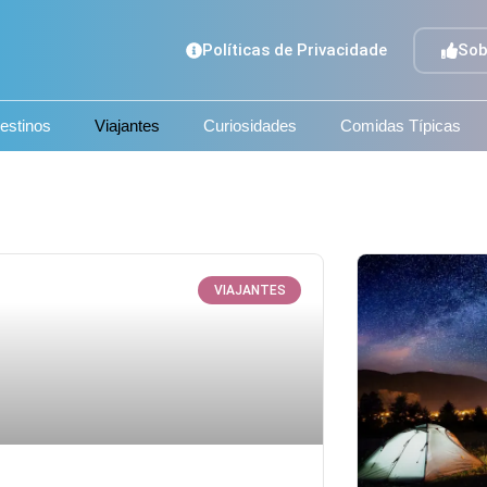
Políticas de Privacidade
Sob
estinos
Viajantes
Curiosidades
Comidas Típicas
VIAJANTES