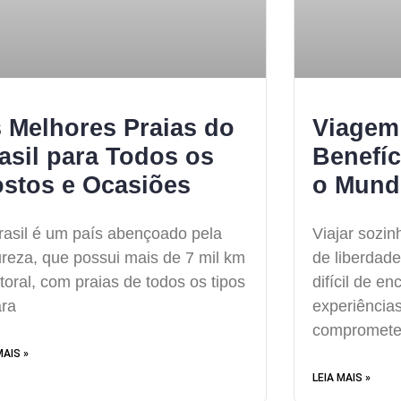
 Melhores Praias do
Viagem
asil para Todos os
Benefíc
stos e Ocasiões
o Mund
rasil é um país abençoado pela
Viajar sozi
ureza, que possui mais de 7 mil km
de liberdad
itoral, com praias de todos os tipos
difícil de e
ara
experiência
comprometer
MAIS »
LEIA MAIS »