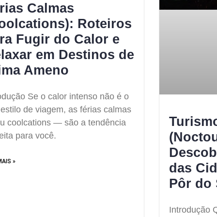
rias Calmas
oolcations): Roteiros
ra Fugir do Calor e
laxar em Destinos de
ima Ameno
odução Se o calor intenso não é o
estilo de viagem, as férias calmas
Turism
u coolcations — são a tendência
(Noctou
eita para você.
Descob
MAIS »
das Ci
Pôr do 
Introdução 