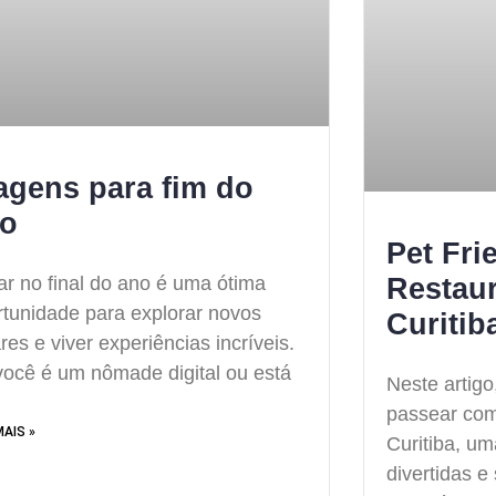
agens para fim do
o
Pet Fri
Restau
ar no final do ano é uma ótima
rtunidade para explorar novos
Curitib
res e viver experiências incríveis.
você é um nômade digital ou está
Neste artig
passear com
MAIS »
Curitiba, um
divertidas 