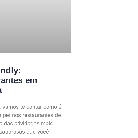
endly:
rantes em
a
o, vamos te contar como é
 pet nos restaurantes de
a das atividades mais
e saborosas que você