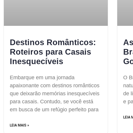
Destinos Românticos:
As
Roteiros para Casais
Br
Inesquecíveis
Go
‍Embarque em uma jornada
O B
apaixonante com destinos românticos
nat
que deixarão memórias inesquecíveis
de l
para casais. Contudo, se você está
e p
em busca de um refúgio perfeito para
LEIA 
LEIA MAIS »