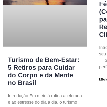
Fé
(C
pa
Re
Cl
Intr
seu 
Turismo de Bem-Estar:
— o
5 Retiros para Cuidar
perf
do Corpo e da Mente
LEIA 
no Brasil
Introdução Em meio à rotina acelerada
e ao estresse do dia a dia, o turismo