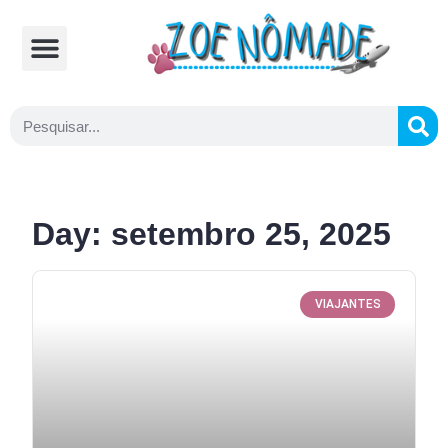
Comidas Típicas
Cozinhando na Estrada
Day: setembro 25, 2025
VIAJANTES