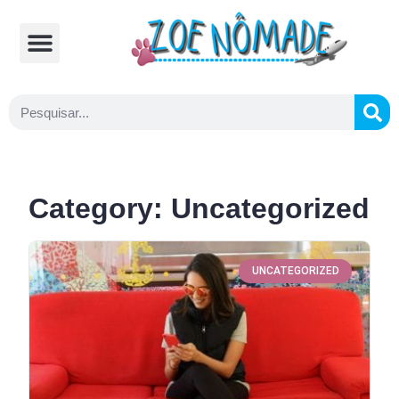
Comidas Típicas
Cozinhando na Estrada
Category: Uncategorized
UNCATEGORIZED