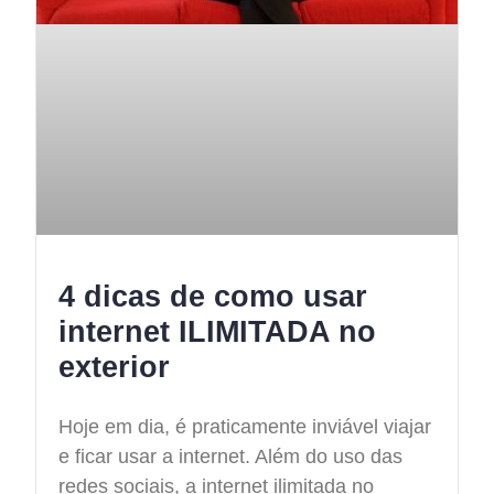
4 dicas de como usar
internet ILIMITADA no
exterior
Hoje em dia, é praticamente inviável viajar
e ficar usar a internet. Além do uso das
redes sociais, a internet ilimitada no