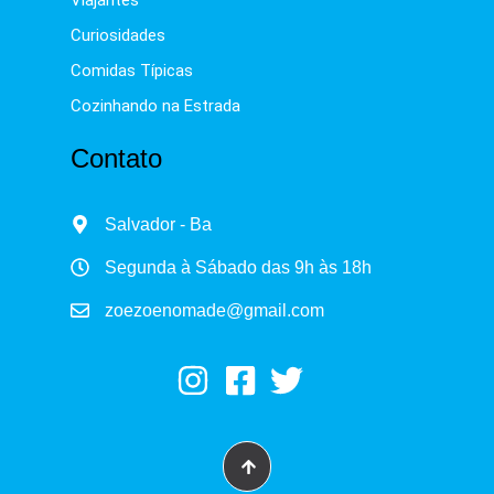
Curiosidades
Comidas Típicas
Cozinhando na Estrada
Contato
Salvador - Ba
Segunda à Sábado das 9h às 18h
zoezoenomade@gmail.com