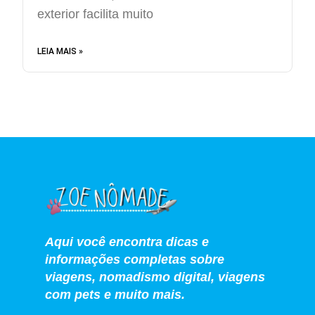
exterior facilita muito
LEIA MAIS »
Aqui você encontra dicas e
informações completas sobre
viagens, nomadismo digital, viagens
com pets e muito mais.