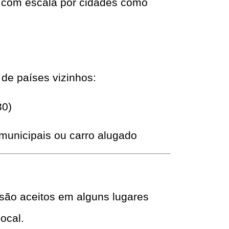
r com escala por cidades como
r de países vizinhos:
30)
rmunicipais ou carro alugado
 são aceitos em alguns lugares
local.