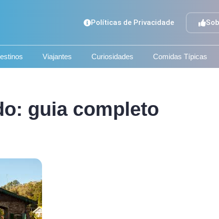
Políticas de Privacidade
Sob
estinos
Viajantes
Curiosidades
Comidas Típicas
o: guia completo